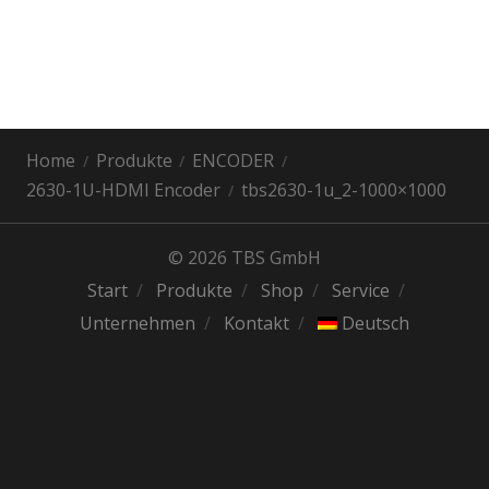
Home
Produkte
ENCODER
2630-1U-HDMI Encoder
tbs2630-1u_2-1000×1000
© 2026 TBS GmbH
Start
Produkte
Shop
Service
Unternehmen
Kontakt
Deutsch