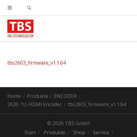
tbs2603_firmware_v1.1.64
Home
Produkte
ENCODER
2630-1U-HDMI Encoder
tbs2603_firmware_v1.1.64
© 2026 TBS GmbH
Start
Produkte
Shop
Service