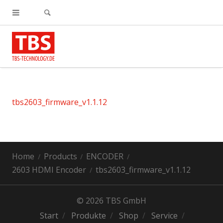
tbs2603_firmware_v1.1.12
Home
Products
ENCODER
2603 HDMI Encoder
tbs2603_firmware_v1.1.12
© 2026 TBS GmbH
Start
Produkte
Shop
Service