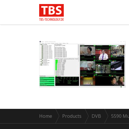
Home
Products
DVB
5590 Mu