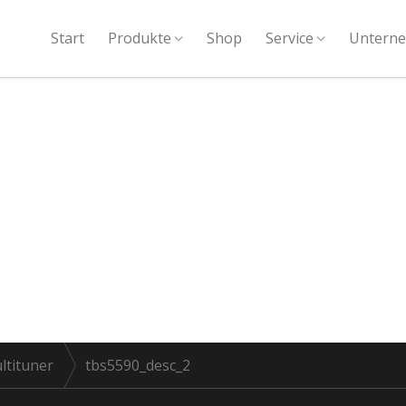
Start
Produkte
Shop
Service
Untern
ltituner
tbs5590_desc_2