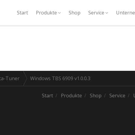
Start
Produkte
Shop
Service
Untern
ta-Tuner
Windows TBS 6909 v1.0.0.3
Start
Produkte
Shop
Service