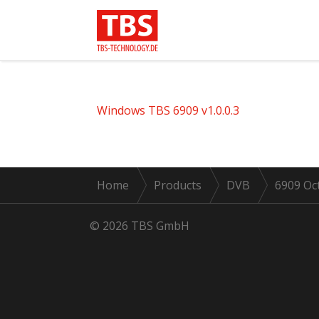
Windows TBS 6909 v1.0.0.3
Home
Products
DVB
6909 Oc
© 2026 TBS GmbH