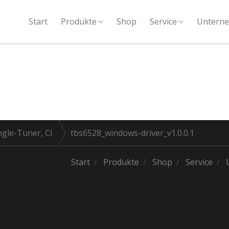
Start
Produkte
Shop
Service
Untern
ngle-Tuner, CI
tbs6528_windows-driver_v1.0.0.1
Start
Produkte
Shop
Service