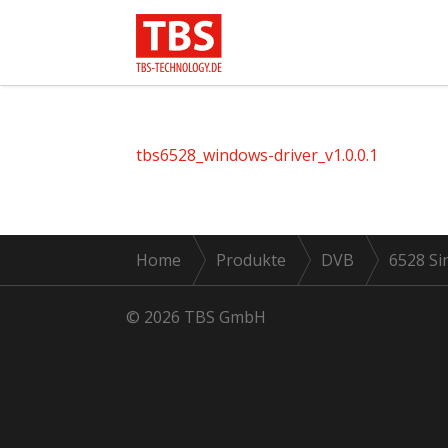
tbs6528_windows-driver_v1.0.0.1
Home
Produkte
DVB
6528 Si
© 2026 TBS GmbH