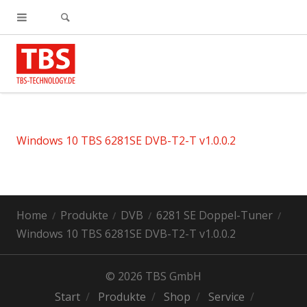
Windows 10 TBS 6281SE DVB-T2-T v1.0.0.2
Home
Produkte
DVB
6281 SE Doppel-Tuner
Windows 10 TBS 6281SE DVB-T2-T v1.0.0.2
© 2026 TBS GmbH
Start
Produkte
Shop
Service