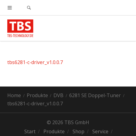
tbs6281-c-driver_v1.0.0.7
Home
Produkte
DVB
6281 SE Doppel-Tuner
tbs6281-c-driver_v1.0.0.7
© 2026 TBS GmbH
Start
Produkte
Shop
Service