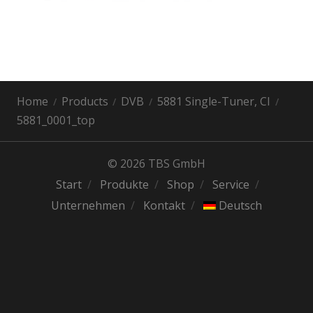
Home
Products
DVB
5881 Single-Tuner, CI
5881_0001_top
© 2026 TBS GmbH
Start
Produkte
Shop
Service
Unternehmen
Kontakt
Deutsch