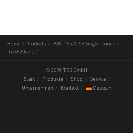
Home
Products
DVB
5520 SE Single-Tuner
tbs5520se_2-1
© 2026 TBS GmbH
Start
Produkte
Shop
Service
Unternehmen
Kontakt
Deutsch