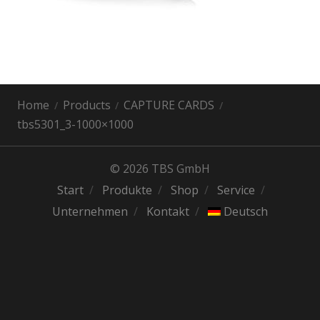
Home
Products
CAPTURE CARDS
tbs5301_3-1000×1000
© 2026 TBS GmbH
Start
Produkte
Shop
Service
Unternehmen
Kontakt
Deutsch