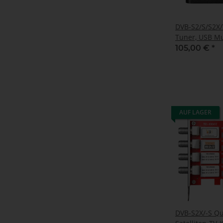
DVB-S2/S/S2X/
Tuner, USB Mu
tuner Empfan
105,00 €
*
AUF LAGER
DVB-S2X/-S Qu