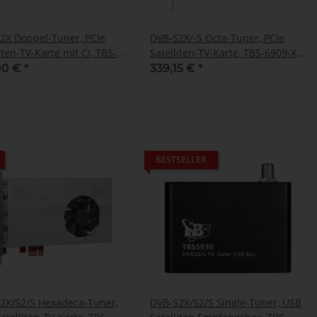
2X Doppel-Tuner, PCIe
DVB-S2X/-S Octa-Tuner, PCIe
iten-TV-Karte mit CI, TBS-
Satelliten-TV-Karte, TBS-6909-X
SE
V2
00 €
*
339,15 €
*
BESTSELLER
2X/S2/S Hexadeca-Tuner,
DVB-S2X/S2/S Single-Tuner, USB