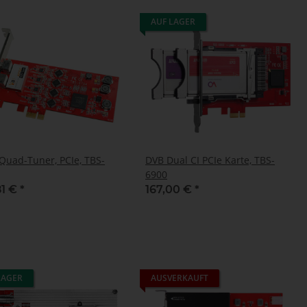
AUF LAGER
Quad-Tuner, PCIe, TBS-
DVB Dual CI PCIe Karte, TBS-
6900
81 €
*
167,00 €
*
LAGER
AUSVERKAUFT