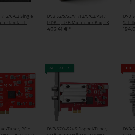
T/T2/C/C2 Single-
DVB-S2/S/S2X/T/T2/C/C2/ASI /
DVB-S
lti-standard-
ISDB-T, USB Multituner Box, TBS-
Satell
gsbox, TBS-5530
5590
6910 
403,41 €
*
194,
AUF LAGER
TOP
ad-Tuner, PCIe
DVB-S2X/-S2/-S Doppel-Tuner,
DVB-S