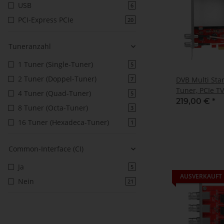
USB
6
PCI-Express PCIe
20
Tuneranzahl
1 Tuner (Single-Tuner)
5
2 Tuner (Doppel-Tuner)
DVB Multi Sta
7
Tuner, PCIe TV
4 Tuner (Quad-Tuner)
5
6590
219,00 €
*
8 Tuner (Octa-Tuner)
3
16 Tuner (Hexadeca-Tuner)
1
Common-Interface (CI)
Ja
5
AUSVERKAUFT
Nein
21