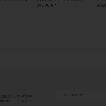
Karte, TBS-6904 SE
Profi PCIe Satelliten-TV-Karte,
PCIe S
TBS-6903-X
6916
375,00 €
*
610,
lärung
regelmäßig und
timent per E-Mail zu.