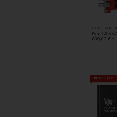
DVB-ASI Captur
PCIe, TBS-690
699,00 €
*
BESTSELLER