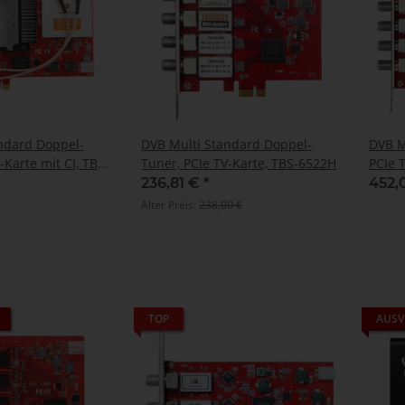
ndard Doppel-
DVB Multi Standard Doppel-
DVB M
-Karte mit CI, TBS-
Tuner, PCIe TV-Karte, TBS-6522H
PCIe 
236,81 €
*
452,
Alter Preis:
238,00 €
TOP
AUSV