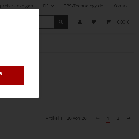
preise anzeigen
DE
TBS-Technology.de
Kontakt
r
0,00 €
e
Artikel 1 - 20 von 26
1
2