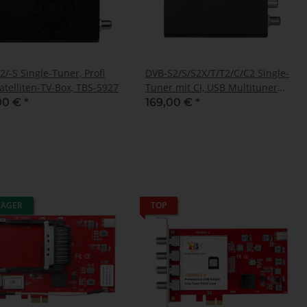
/-S Single-Tuner, Profi
DVB-S2/S/S2X/T/T2/C/C2 Single-
atelliten-TV-Box, TBS-5927
Tuner mit CI, USB Multituner
Empfangsbox, TBS-5580
00 €
*
169,00 €
*
LAGER
TOP