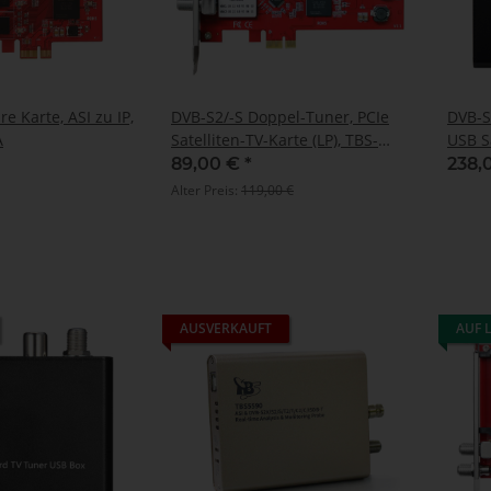
e Karte, ASI zu IP,
DVB-S2/-S Doppel-Tuner, PCIe
DVB-S2
A
Satelliten-TV-Karte (LP), TBS-
USB S
6902
89,00 €
*
238,
Alter Preis:
119,00 €
AUSVERKAUFT
AUF 