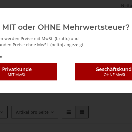
Netto
astenbrett.de
TV Tuner für PC (intern / extern)
Zubehö
MIT oder OHNE Mehrwertsteuer?
n werden Preise mit MwSt. (brutto) und
nden Preise ohne MwSt. (netto) angezeigt.
n:
Privatkunde
Geschäftskund
 für PC (intern / extern)
MIT MwSt.
OHNE MwSt.
 -Boxen. -Sticks mit PCI-Express, PCI oder USB Schnittstelle.
Artikel pro Seite