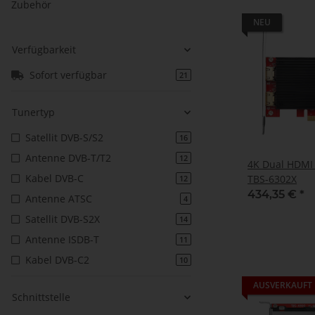
Zubehör
NEU
Verfügbarkeit
Sofort verfügbar
21
Tunertyp
Satellit DVB-S/S2
16
Antenne DVB-T/T2
12
4K Dual HDMI 
Kabel DVB-C
TBS-6302X
12
434,35 €
*
Antenne ATSC
4
Satellit DVB-S2X
14
Antenne ISDB-T
11
Kabel DVB-C2
10
AUSVERKAUFT
Schnittstelle