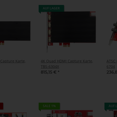
AUF LAGER
Capture Karte,
4K Quad HDMI Capture Karte,
ATSC 
TBS-6304X
6704
815,15 €
*
236,
SALE 1%
AUF 