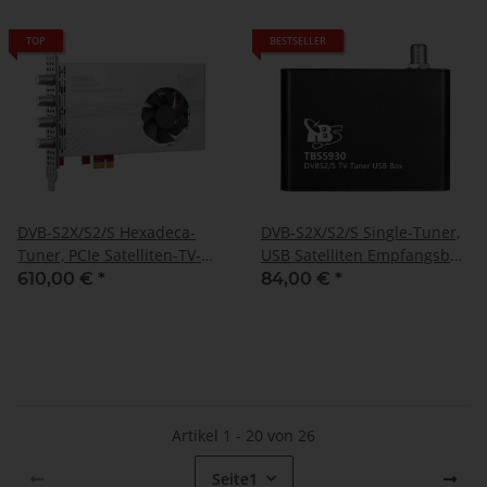
TOP
BESTSELLER
DVB-S2X/S2/S Hexadeca-
DVB-S2X/S2/S Single-Tuner,
Tuner, PCIe Satelliten-TV-
USB Satelliten Empfangsbox,
Karte, TBS-6916
TBS-5930
610,00 €
*
84,00 €
*
Artikel 1 - 20 von 26
Seite
1