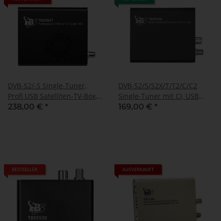
DVB-S2/-S Single-Tuner,
DVB-S2/S/S2X/T/T2/C/C2
Profi USB Satelliten-TV-Box,
Single-Tuner mit CI, USB
TBS-5927
Multituner Empfangsbox,
238,00 €
*
169,00 €
*
TBS-5580
BESTSELLER
AUSVERKAUFT