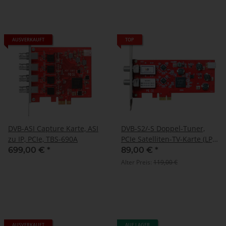
AUSVERKAUFT
TOP
DVB-ASI Capture Karte, ASI
DVB-S2/-S Doppel-Tuner,
zu IP, PCIe, TBS-690A
PCIe Satelliten-TV-Karte (LP),
TBS-6902
699,00 €
*
89,00 €
*
Alter Preis:
119,00 €
AUSVERKAUFT
AUF LAGER