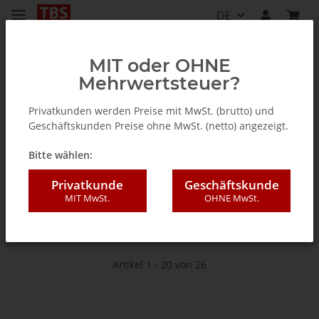
DE
MIT oder OHNE
Mehrwertsteuer?
Startseite
Privatkunden werden Preise mit MwSt. (brutto) und
Geschäftskunden Preise ohne MwSt. (netto) angezeigt.
TV Tuner für PC (intern / extern)
Bitte wählen:
Privatkunde
Geschäftskunde
PC TV -Karten, -Boxen. -Sticks mit PCI-Express, PCI oder USB
MIT MwSt.
OHNE MwSt.
Schnittstelle.
Artikel 1 - 20 von 26