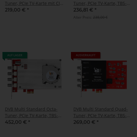
Tuner, PCIe TV-Karte mit CI,
Tuner, PCIe TV-Karte, TBS-
TBS-6590
6522H
219,00 €
*
236,81 €
*
Alter Preis:
238,00 €
AUF LAGER
AUSVERKAUFT
DVB Multi Standard Octa-
DVB Multi Standard Quad-
Tuner, PCIe TV-Karte, TBS-
Tuner, PCIe TV-Karte, TBS-
6508
6504
452,00 €
*
269,00 €
*