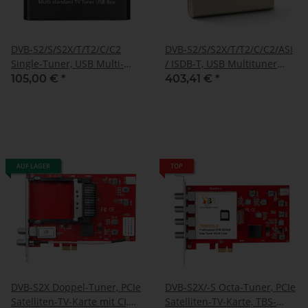
DVB-S2/S/S2X/T/T2/C/C2
DVB-S2/S/S2X/T/T2/C/C2/ASI
Single-Tuner, USB Multi-
/ ISDB-T, USB Multituner
standard-tuner
Box, TBS-5590
105,00 €
*
403,41 €
*
Empfangsbox, TBS-5530
AUF LAGER
TOP
DVB-S2X Doppel-Tuner, PCIe
DVB-S2X/-S Octa-Tuner, PCIe
Satelliten-TV-Karte mit CI,
Satelliten-TV-Karte, TBS-