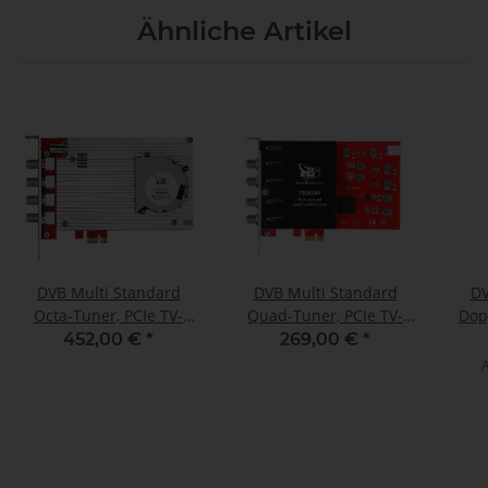
Ähnliche Artikel
DVB Multi Standard
DVB Multi Standard
DV
Octa-Tuner, PCIe TV-
Quad-Tuner, PCIe TV-
Dop
Karte, TBS-6508
Karte, TBS-6504
K
452,00 €
*
269,00 €
*
A