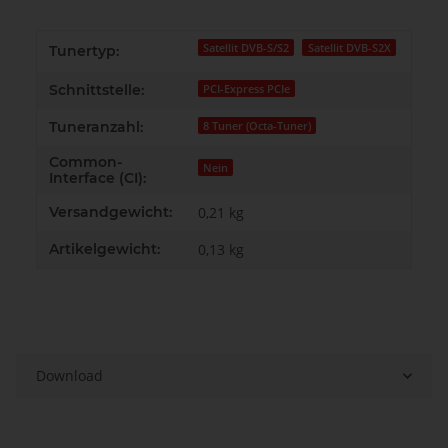
Satellit DVB-S/S2
Satellit DVB-S2X
Tunertyp:
Schnittstelle:
PCI-Express PCIe
Tuneranzahl:
8 Tuner (Octa-Tuner)
Common-
Nein
Interface (CI):
Versandgewicht:
0,21 kg
Artikelgewicht:
0,13
kg
Download