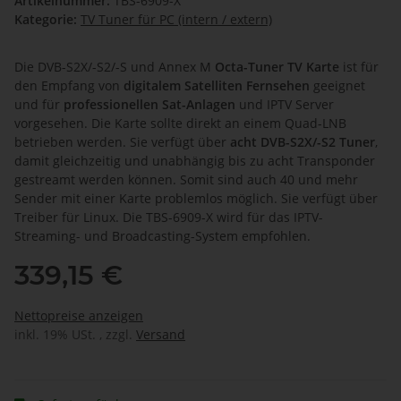
Artikelnummer:
TBS-6909-X
Kategorie:
TV Tuner für PC (intern / extern)
Die DVB-S2X/-S2/-S und Annex M
Octa-Tuner TV Karte
ist für
den Empfang von
digitalem Satelliten Fernsehen
geeignet
und für
professionellen Sat-Anlagen
und IPTV Server
vorgesehen. Die Karte sollte direkt an einem Quad-LNB
betrieben werden. Sie verfügt über
acht DVB-S2X/-S2 Tuner
,
damit gleichzeitig und unabhängig bis zu acht Transponder
gestreamt werden können. Somit sind auch 40 und mehr
Sender mit einer Karte problemlos möglich. Sie verfügt über
Treiber für Linux. Die TBS-6909-X wird für das IPTV-
Streaming- und Broadcasting-System empfohlen.
339,15 €
Nettopreise anzeigen
inkl. 19% USt. , zzgl.
Versand