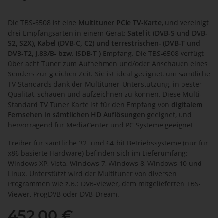
Die TBS-6508 ist eine
Multituner PCIe TV-Karte
, und vereinigt
drei Empfangsarten in einem Gerät:
Satellit (DVB-S und DVB-
S2, S2X), Kabel (DVB-C, C2) und terrestrischen- (DVB-T und
DVB-T2, J.83/B- bzw. ISDB-T )
Empfang. Die TBS-6508 verfügt
über acht Tuner zum Aufnehmen und/oder Anschauen eines
Senders zur gleichen Zeit. Sie ist ideal geeignet, um sämtliche
TV-Standards dank der Multituner-Unterstützung, in bester
Qualität, schauen und aufzeichnen zu können. Diese Multi-
Standard TV Tuner Karte ist für den Empfang von
digitalem
Fernsehen in sämtlichen HD Auflösungen
geeignet, und
hervorragend für MediaCenter und PC Systeme geeignet.
Treiber für sämtliche 32- und 64-bit Betriebssysteme (nur für
x86 basierte Hardware) befinden sich im Lieferumfang:
Windows XP, Vista, Windows 7, Windows 8, Windows 10 und
Linux. Unterstützt wird der Multituner von diversen
Programmen wie z.B.: DVB-Viewer, dem mitgelieferten TBS-
Viewer, ProgDVB oder DVB-Dream.
452,00 €