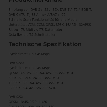
Empfang von DVB-S / -S2 / -S2X, DVB-T / -T2 / ISDB-T,
DVB-C (ITU-T J.83 Annex A/B/C) / -C2
Schnelle Scan-Funktionalität für alle Medien
Unterstützt VCM, CCM, QPSK, 8PSK, 16APSK, 32APSK
Bis zu 173 Mbit / s (TS-Datenrate)
Octa flexible TS-Schnittstellen
Technische Spezifikation
Symbolrate: 1 bis 45Msps
DVB-S2/S:
Symbolrate: 1 bis 45 Msps
QPSK: 1/2, 3/5, 2/3, 3/4, 4/5, 5/6, 8/9, 9/10
8PSK: 3/5, 2/3, 3/4, 5/6, 8/9, 9/10
16APSK: 2/3, 3/4, 4/5, 5/6, 8/9, 9/10
32APSK: 3/4, 4/5, 5/6, 8/9, 9/10
DVB-S2X:
QPSK: 13/45, 9/20, 11/20
2_4_2APSK: 100/180, 104/180