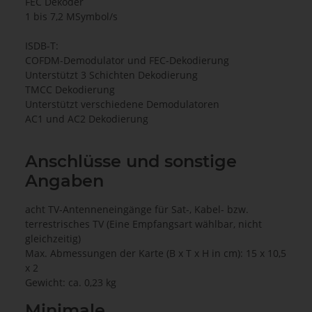
FEC Dekoder
1 bis 7,2 MSymbol/s
ISDB-T:
COFDM-Demodulator und FEC-Dekodierung
Unterstützt 3 Schichten Dekodierung
TMCC Dekodierung
Unterstützt verschiedene Demodulatoren
AC1 und AC2 Dekodierung
Anschlüsse und sonstige
Angaben
acht TV-Antenneneingänge für Sat-, Kabel- bzw.
terrestrisches TV (Eine Empfangsart wählbar, nicht
gleichzeitig)
Max. Abmessungen der Karte (B x T x H in cm): 15 x 10,5
x 2
Gewicht: ca. 0,23 kg
Minimale