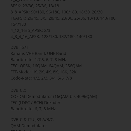
8PSK: 23/36, 25/36, 13/18
8_8_APSK: 90/180, 96/180, 100/180, 18/30, 20/30
16APSK: 26/45, 3/5, 28/45, 23/36, 25/36, 13/18, 140/180,
154/180
4_12_16rb_APSK: 2/3
4_8_4_16_APSK: 128/180, 132/180, 140/180
DVB-T2/T:
Kanäle: VHF Band, UHF Band
Bandbreite: 1.7,5, 6, 7, 8 MHz
FEC: QPSK, 16QAM, 64QAM, 256QAM
FFT-Mode: 1K, 2K, 4K, 8K, 16K, 32K
Code-Rate: 1/2, 2/3, 3/4, 5/6, 7/8
DVB-C2:
COFDM Demodulator (16QAM bis 4096QAM)
FEC (LDPC / BCH) Dekoder
Bandbreite: 6, 7, 8 MHz
DVB-C & ITU J83 A/B/C:
QAM Demodulator