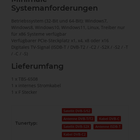
Systemanforderungen
Betriebssystem (32-Bit und 64-Bit): Windows7,
Windows8, Windows10, Windows11, Linux, Treiber nur
für x86 Systeme verfügbar
Verfügbarer PCIe-Steckplatz x1, x4, x8 oder x16
Digitales TV-Signal (ISDB-T / DVB-T2 / -C2 / -S2X / -S2 / -T
/ -C / -S)
Lieferumfang
1 x TBS-6508
1 x internes Stromkabel
1 x F Stecker
Satellit DVB-S/S2
Antenne DVB-T/T2
Kabel DVB-C
Tunertyp:
Satellit DVB-S2X
Antenne ISDB-T
Kabel DVB-C2