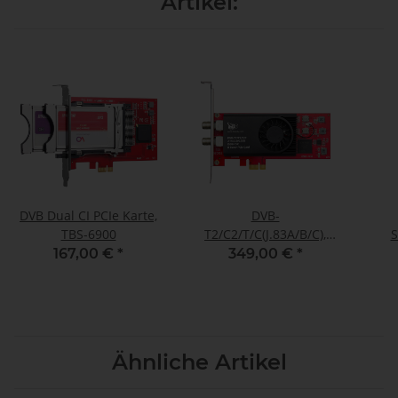
Artikel:
DVB Dual CI PCIe Karte,
DVB-
TBS-6900
T2/C2/T/C(J.83A/B/C),
S
ISDB-T/C, ATSC1.0 Octa-
167,00 €
*
349,00 €
*
Tuner, PCIe
Terrestrische- oder
Kabel-TV-Karte, TBS-
6209 SE
Ähnliche Artikel