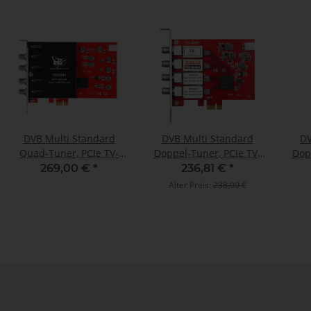
DVB Multi Standard
DVB Multi Standard
DV
Quad-Tuner, PCIe TV-
Doppel-Tuner, PCIe TV-
Dop
Karte, TBS-6504
Karte, TBS-6522H
Kar
269,00 €
*
236,81 €
*
Alter Preis:
238,00 €