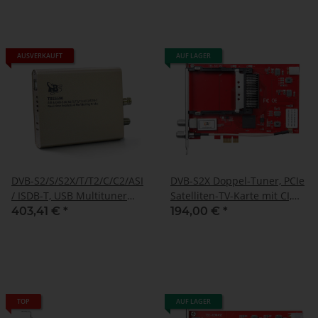
AUSVERKAUFT
AUF LAGER
DVB-S2/S/S2X/T/T2/C/C2/ASI
DVB-S2X Doppel-Tuner, PCIe
/ ISDB-T, USB Multituner
Satelliten-TV-Karte mit CI,
Box, TBS-5590
TBS-6910 SE
403,41 €
*
194,00 €
*
TOP
AUF LAGER