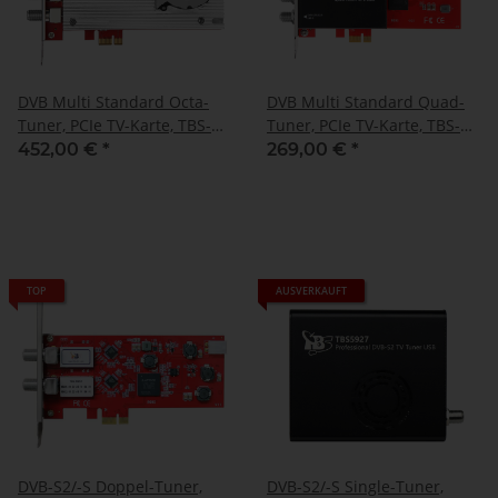
DVB Multi Standard Octa-
DVB Multi Standard Quad-
Tuner, PCIe TV-Karte, TBS-
Tuner, PCIe TV-Karte, TBS-
6508
6504
452,00 €
*
269,00 €
*
TOP
AUSVERKAUFT
DVB-S2/-S Doppel-Tuner,
DVB-S2/-S Single-Tuner,