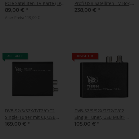
PCIe Satelliten-TV-Karte (LP),
Profi USB Satelliten-TV-Box,
TBS-6902
TBS-5927
89,00 €
*
238,00 €
*
Alter Preis:
119,00 €
AUF LAGER
BESTSELLER
DVB-S2/S/S2X/T/T2/C/C2
DVB-S2/S/S2X/T/T2/C/C2
Single-Tuner mit CI, USB
Single-Tuner, USB Multi-
Multituner Empfangsbox,
standard-tuner
169,00 €
*
105,00 €
*
TBS-5580
Empfangsbox, TBS-5530