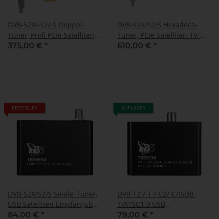
DVB-S2X/-S2/-S Doppel-
DVB-S2X/S2/S Hexadeca-
Tuner, Profi PCIe Satelliten-
Tuner, PCIe Satelliten-TV-
TV-Karte, TBS-6903-X
Karte, TBS-6916
375,00 €
*
610,00 €
*
BESTSELLER
AUF LAGER
DVB-S2X/S2/S Single-Tuner,
DVB-T2 /-T /-C2/-C/ISDB-
USB Satelliten Empfangsbox,
T/ATSC1.0 USB
TBS-5930
Terrestrische- und Kabel-
84,00 €
*
79,00 €
*