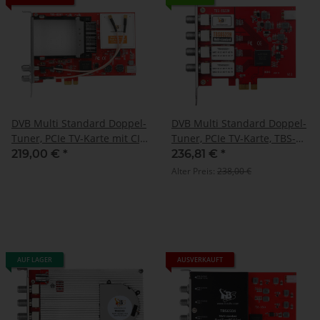
DVB Multi Standard Doppel-
DVB Multi Standard Doppel-
Tuner, PCIe TV-Karte mit CI,
Tuner, PCIe TV-Karte, TBS-
TBS-6590
6522H
219,00 €
*
236,81 €
*
Alter Preis:
238,00 €
AUF LAGER
AUSVERKAUFT