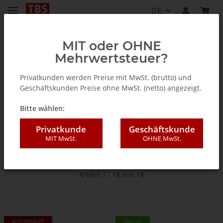
DE
MIT oder OHNE
Mehrwertsteuer?
Startseite
Privatkunden werden Preise mit MwSt. (brutto) und
Geschäftskunden Preise ohne MwSt. (netto) angezeigt.
Satellit DVB-S/S2
Bitte wählen:
Privatkunde
Geschäftskunde
Für den Satelliten-Empfang
MIT MwSt.
OHNE MwSt.
Artikel 1 - 16 von 16
AUSVERKAUFT
SALE 1%