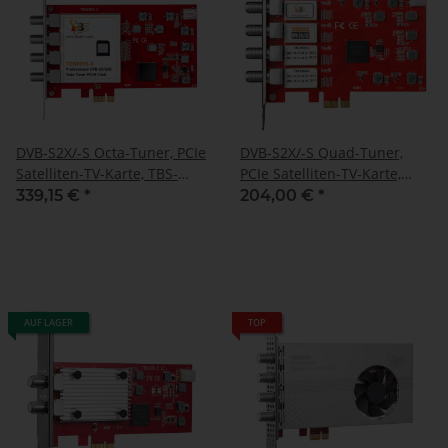
DVB-S2X/-S Octa-Tuner, PCIe
DVB-S2X/-S Quad-Tuner,
Satelliten-TV-Karte, TBS-
PCIe Satelliten-TV-Karte,
6909-X V2
TBS-6904 SE
339,15 €
*
204,00 €
*
AUF LAGER
TOP