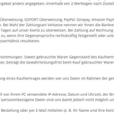
 Angebot anders angegeben, innerhalb von 2 Werktagen nach Zustel
b-Überweisung, SOFORT-Überweisung, PayPal, Giropay, Amazon Paym
n. Bei Wahl der Zahlungsart Vorkasse nennen wir Ihnen die Bankve
0 Tagen auf unser Konto zu überweisen. Bei Zahlung auf Rechnung
r zu, wenn Ihre Gegenansprüche rechtskräftig festgestellt oder unb
verhältnis resultieren.
Bestimmungen. Soweit gebrauchte Waren Gegenstand des Kaufvertrag
r, beträgt die Gewährleistungsfrist beim Kauf gebrauchter Waren 
ung eines Kaufvertrages werden von uns Daten im Rahmen der ge
l von Ihrem PC verwendete IP-Adresse, Datum und Uhrzeit, der Br
uf personenbezogene Daten sind uns damit jedoch nicht möglich un
r Bestellung oder per E-Mail mitteilen (z. B. Ihr Name und Ihre K