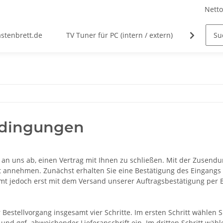
Netto
astenbrett.de
TV Tuner für PC (intern / extern)
Zubehö
edingungen
 an uns ab, einen Vertrag mit Ihnen zu schließen. Mit der Zusendu
t annehmen. Zunächst erhalten Sie eine Bestätigung des Eingangs 
mmt jedoch erst mit dem Versand unserer Auftragsbestätigung per E
Bestellvorgang insgesamt vier Schritte. Im ersten Schritt wählen 
nd ggf. abweichender Lieferanschrift ein. Im dritten Schritt wähle