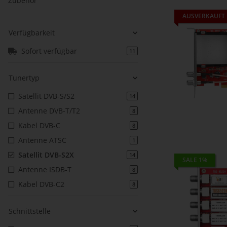
Zubehör
AUSVERKAUFT
Verfügbarkeit
Sofort verfügbar
11
Tunertyp
Satellit DVB-S/S2
14
Antenne DVB-T/T2
8
Kabel DVB-C
8
Antenne ATSC
1
Satellit DVB-S2X
14
SALE 1%
Antenne ISDB-T
8
Kabel DVB-C2
8
Schnittstelle