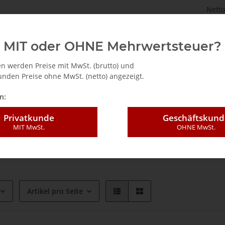
Netto
astenbrett.de
TV Tuner für PC (intern / extern)
Zubehö
MIT oder OHNE Mehrwertsteuer?
n werden Preise mit MwSt. (brutto) und
nden Preise ohne MwSt. (netto) angezeigt.
n:
Privatkunde
Geschäftskund
t DVB-S2X
MIT MwSt.
OHNE MwSt.
liten-Empfang S2X-Standard
Artikel pro Seite