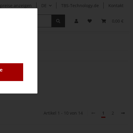
preise anzeigen
DE
TBS-Technology.de
Kontakt
r
0,00 €
e
Artikel 1 - 10 von 14
1
2