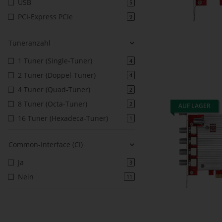
USB
5
PCI-Express PCIe
9
Tuneranzahl
1 Tuner (Single-Tuner)
4
2 Tuner (Doppel-Tuner)
4
4 Tuner (Quad-Tuner)
2
8 Tuner (Octa-Tuner)
2
AUF LAGER
16 Tuner (Hexadeca-Tuner)
1
Common-Interface (CI)
Ja
3
Nein
11