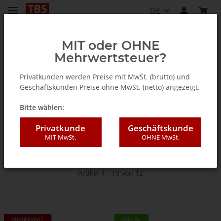
DE
MIT oder OHNE
Mehrwertsteuer?
Startseite
Privatkunden werden Preise mit MwSt. (brutto) und
Geschäftskunden Preise ohne MwSt. (netto) angezeigt.
Kabel DVB-C
Bitte wählen:
Privatkunde
Geschäftskunde
Für Kabel-Empfang
MIT MwSt.
OHNE MwSt.
Artikel 1 - 10 von 12
AUSVERKAUFT
SALE 1%