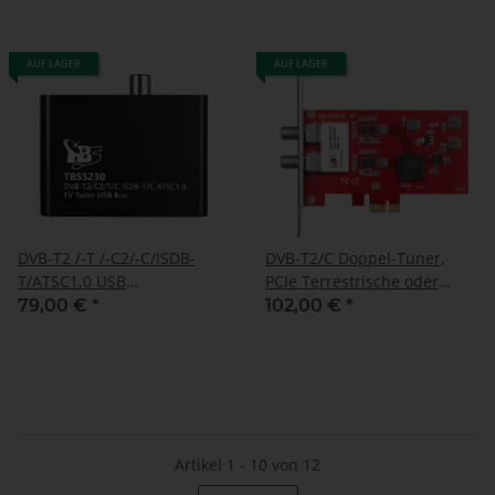
AUF LAGER
AUF LAGER
DVB-T2 /-T /-C2/-C/ISDB-
DVB-T2/C Doppel-Tuner,
T/ATSC1.0 USB
PCIe Terrestrische oder
Terrestrische- und Kabel-
Kabel-TV-Karte (LP), TBS-
79,00 €
*
102,00 €
*
TV-Box, TBS-5230
6281 SE V2
Artikel 1 - 10 von 12