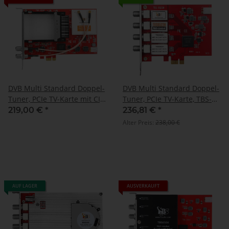
DVB Multi Standard Doppel-
DVB Multi Standard Doppel-
Tuner, PCIe TV-Karte mit CI,
Tuner, PCIe TV-Karte, TBS-
TBS-6590
6522H
219,00 €
*
236,81 €
*
Alter Preis:
238,00 €
AUF LAGER
AUSVERKAUFT