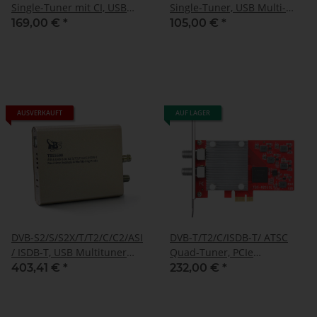
Single-Tuner mit CI, USB
Single-Tuner, USB Multi-
Multituner Empfangsbox,
standard-tuner
169,00 €
*
105,00 €
*
TBS-5580
Empfangsbox, TBS-5530
AUSVERKAUFT
AUF LAGER
DVB-S2/S/S2X/T/T2/C/C2/ASI
DVB-T/T2/C/ISDB-T/ ATSC
/ ISDB-T, USB Multituner
Quad-Tuner, PCIe
Box, TBS-5590
Terrestrische- oder Kabel-
403,41 €
*
232,00 €
*
TV-Karte, TBS-6205 SE