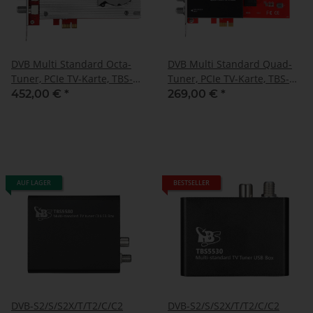
DVB Multi Standard Octa-
DVB Multi Standard Quad-
Tuner, PCIe TV-Karte, TBS-
Tuner, PCIe TV-Karte, TBS-
6508
6504
452,00 €
*
269,00 €
*
AUF LAGER
BESTSELLER
DVB-S2/S/S2X/T/T2/C/C2
DVB-S2/S/S2X/T/T2/C/C2