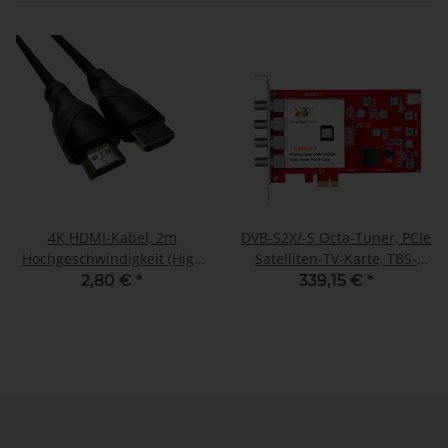
4K HDMI-Kabel, 2m
DVB-S2X/-S Octa-Tuner, PCIe
Hochgeschwindigkeit (High
Satelliten-TV-Karte, TBS-
Speed) mit Ethernet,
6909-X V2
2,80 €
*
339,15 €
*
vergoldete Anschlüsse