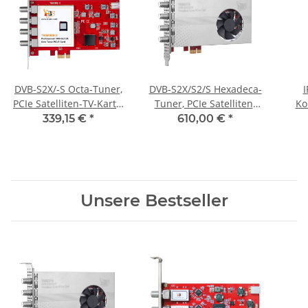
DVB-S2X/-S Octa-Tuner,
DVB-S2X/S2/S Hexadeca-
I
PCIe Satelliten-TV-Karte,
Tuner, PCIe Satelliten-
Ko
TBS-6909-X V2
TV-Karte, TBS-6916
339,15 €
*
610,00 €
*
Unsere Bestseller