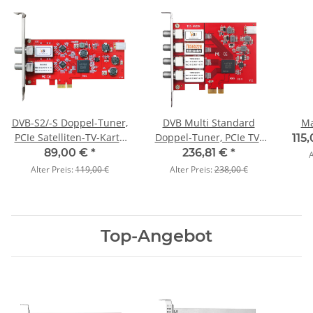
DVB-S2/-S Doppel-Tuner,
DVB Multi Standard
Ma
PCIe Satelliten-TV-Karte
Doppel-Tuner, PCIe TV-
115
(LP), TBS-6902
Karte, TBS-6522H
89,00 €
*
236,81 €
*
A
Alter Preis:
119,00 €
Alter Preis:
238,00 €
Top-Angebot