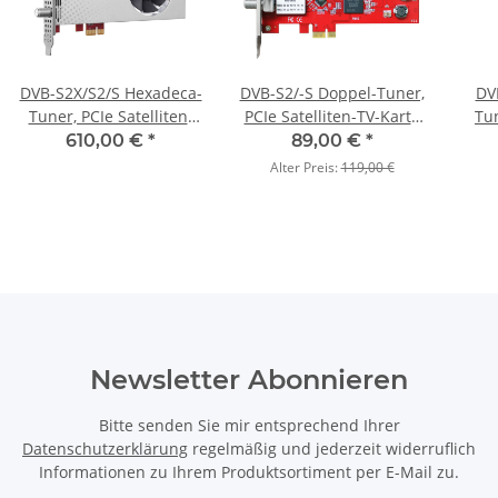
DVB-S2X/S2/S Hexadeca-
DVB-S2/-S Doppel-Tuner,
DV
Tuner, PCIe Satelliten-
PCIe Satelliten-TV-Karte
Tun
TV-Karte, TBS-6916
(LP), TBS-6902
Empf
610,00 €
*
89,00 €
*
Alter Preis:
119,00 €
Newsletter Abonnieren
Bitte senden Sie mir entsprechend Ihrer
Datenschutzerklärung
regelmäßig und jederzeit widerruflich
Informationen zu Ihrem Produktsortiment per E-Mail zu.