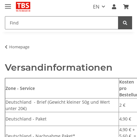
EN
Homepage
Versandinformationen
Kosten
Zone - Service
pro
Bestellu
Deutschland - Brief (Gewicht kleiner 50g und Wert
2 €
unter 20€)
Deutschland - Paket
4,90 €
4,90 € +
Deutschland - Nachnahme Paket*
5,60 € =