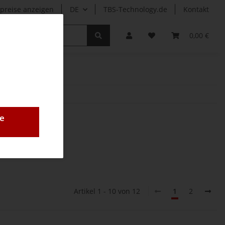
preise anzeigen
DE
TBS-Technology.de
Kontakt
r
0,00 €
e
Artikel 1 - 10 von 12
1
2