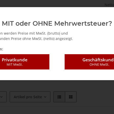
Netto
astenbrett.de
TV Tuner für PC (intern / extern)
Zubehö
MIT oder OHNE Mehrwertsteuer?
n werden Preise mit MwSt. (brutto) und
nden Preise ohne MwSt. (netto) angezeigt.
n:
Privatkunde
Geschäftskund
rk-Tuner
MIT MwSt.
OHNE MwSt.
er
Artikel pro Seite