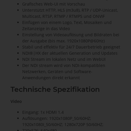
Grafisches Web-UI mit Vorschau
Unterstützt HTTP, HLS (m3u8), RTP / UDP-Unicast,
Multicast, RTSP, RTMP / RTMPS und ONVIF
Einfügen von einem Logo, Text, Mosaiken und
Zeitanzeige in das Video
Einstellung von Videoauflösung und Bildraten bei
der Ausgabe (bis max. 1920x1080P@60Hz)
Stabil und effektiv für 24/7 Dauerbetrieb geeignet
NDI®|HX der aktuellen Generation und Updates
NDI Stream im lokalen Netz und im WebUI
Der NDI stream wird von NDI-kompatiblen
Netzwerken, Geräten und Software-
Anwendungen direkt erkannt
Technische Spezifikation
Video
Eingang: 1x HDMI 1.4
Auflösungen: 1920x1080P_50/60HZ;
1920x1080I_50/60HZ; 1280x720P 50/60HZ;
720x576; 640x480