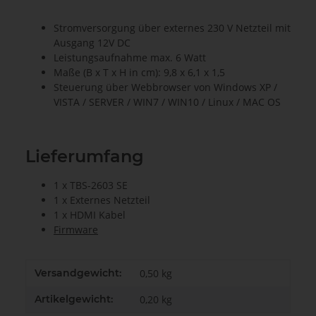
Stromversorgung über externes 230 V Netzteil mit
Ausgang 12V DC
Leistungsaufnahme max. 6 Watt
Maße (B x T x H in cm): 9,8 x 6,1 x 1,5
Steuerung über Webbrowser von Windows XP /
VISTA / SERVER / WIN7 / WIN10 / Linux / MAC OS
Lieferumfang
1 x TBS-2603 SE
1 x Externes Netzteil
1 x HDMI Kabel
Firmware
Versandgewicht:
0,50 kg
Artikelgewicht:
0,20
kg