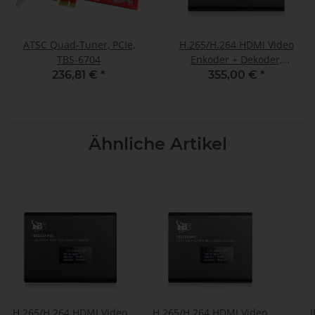
ATSC Quad-Tuner, PCIe,
H.265/H.264 HDMI Video
TBS-6704
Enkoder + Dekoder,
unterstützt auch NDI®|HX
236,81 €
*
355,00 €
*
Ähnliche Artikel
H.265/H.264 HDMI Video
H.265/H.264 HDMI Video
I