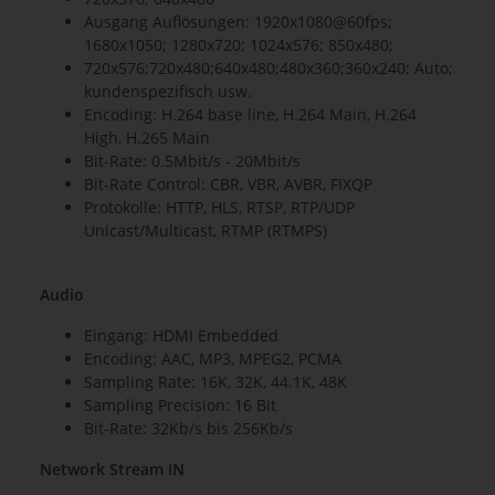
Ausgang Auflösungen: 1920x1080@60fps;
1680x1050; 1280x720; 1024x576; 850x480;
720x576;720x480;640x480;480x360;360x240; Auto;
kundenspezifisch usw.
Encoding: H.264 base line, H.264 Main, H.264
High, H.265 Main
Bit-Rate: 0.5Mbit/s - 20Mbit/s
Bit-Rate Control: CBR, VBR, AVBR, FIXQP
Protokolle: HTTP, HLS, RTSP, RTP/UDP
Unicast/Multicast, RTMP (RTMPS)
Audio
Eingang: HDMI Embedded
Encoding: AAC, MP3, MPEG2, PCMA
Sampling Rate: 16K, 32K, 44.1K, 48K
Sampling Precision: 16 Bit
Bit-Rate: 32Kb/s bis 256Kb/s
Network Stream IN