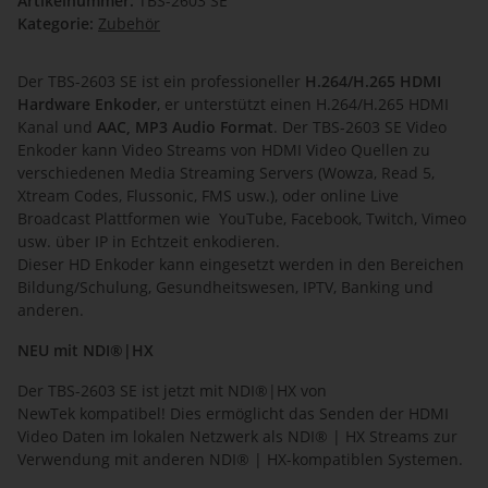
Artikelnummer:
TBS-2603 SE
Kategorie:
Zubehör
Der TBS-2603 SE ist ein professioneller
H.264/H.265 HDMI
Hardware Enkoder
, er unterstützt einen H.264/H.265 HDMI
Kanal und
AAC, MP3 Audio Format
. Der TBS-2603 SE Video
Enkoder kann Video Streams von HDMI Video Quellen zu
verschiedenen Media Streaming Servers (Wowza, Read 5,
Xtream Codes, Flussonic, FMS usw.), oder online Live
Broadcast Plattformen wie YouTube, Facebook, Twitch, Vimeo
usw. über IP in Echtzeit enkodieren.
Dieser HD Enkoder kann eingesetzt werden in den Bereichen
Bildung/Schulung, Gesundheitswesen, IPTV, Banking und
anderen.
NEU mit NDI®|HX
Der TBS-2603 SE ist jetzt mit NDI®|HX von
NewTek kompatibel! Dies ermöglicht das Senden der HDMI
Video Daten im lokalen Netzwerk als NDI® | HX Streams zur
Verwendung mit anderen NDI® | HX-kompatiblen Systemen.