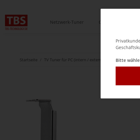
Netzwerk-Tuner
One-Box.tv
t
Privatkunde
Geschäftsku
Startseite
TV Tuner für PC (intern / extern)
DVB-S2X/-S2/-S 
Bitte wähle