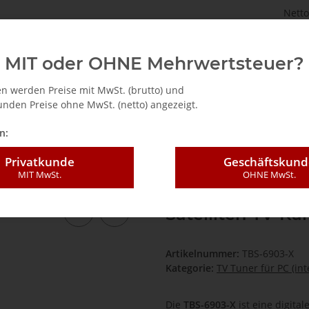
Netto
astenbrett.de
TV Tuner für PC (intern / extern)
Zubehö
MIT oder OHNE Mehrwertsteuer?
n werden Preise mit MwSt. (brutto) und
nden Preise ohne MwSt. (netto) angezeigt.
Doppel-Tuner, Profi PCIe Satelliten-TV-Karte, TBS-6903-X
n:
Privatkunde
Geschäftskund
MIT MwSt.
OHNE MwSt.
DVB-S2X/-S2/-S D
Satelliten-TV-Ka
Artikelnummer:
TBS-6903-X
Kategorie:
TV Tuner für PC (int
Die
TBS-6903-X
ist eine digital