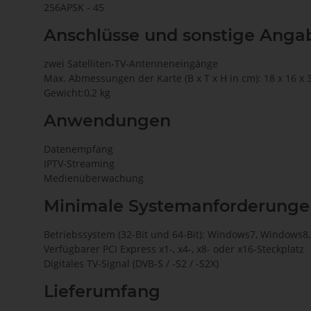
256APSK - 45
Anschlüsse und sonstige Anga
zwei Satelliten-TV-Antenneneingänge
Max. Abmessungen der Karte (B x T x H in cm): 18 x 16 x 
Gewicht:0,2 kg
Anwendungen
Datenempfang
IPTV-Streaming
Medienüberwachung
Minimale Systemanforderunge
Betriebssystem (32-Bit und 64-Bit): Windows7, Windows
Verfügbarer PCI Express x1-, x4-, x8- oder x16-Steckplatz
Digitales TV-Signal (DVB-S / -S2 / -S2X)
Lieferumfang