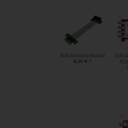
PCIe Risercard (flexibel)
DVB-S2
PCIe
8,50 €
*
Karte