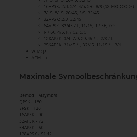
16APSK: 2/3, 3/4, 4/5, 5/6, 8/9 (S2-MODCODs)
7/15, 8/15, 26/45, 3/5, 32/45
32APSK: 2/3, 32/45
64APSK: 32/45 / L, 11/15, R / 5E, 7/9
R / 60, 4/5, R / 62, 5/6
128APSK: 3/4, 7/9, 29/45 / L, 2/3 / L
256APSK: 31/45 / l, 32/45, 11/15 / l, 3/4
VCM: Ja
ACM: Ja
Maximale Symbolbeschränkung 
Demod -
Msymb/s
QPSK - 180
8PSK - 120
16APSK - 90
32APSK - 72
64APSK - 60
128APSK - 51,42