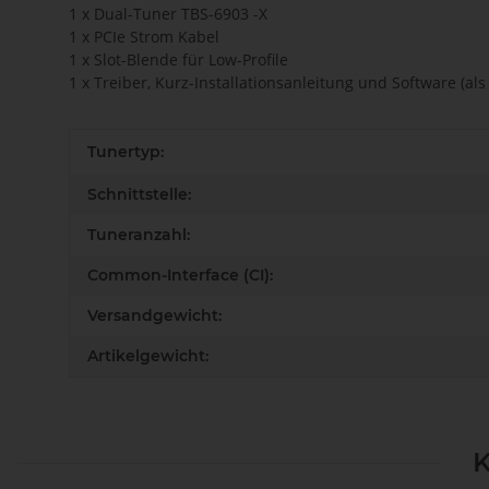
1 x Dual-Tuner TBS-6903 -X
1 x PCIe Strom Kabel
1 x Slot-Blende für Low-Profile
1 x Treiber, Kurz-Installationsanleitung und Software (al
Tunertyp:
Schnittstelle:
Tuneranzahl:
Common-Interface (CI):
Versandgewicht:
Artikelgewicht:
K