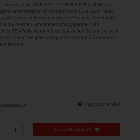
ht nur normales DVB-S2X /-S2 / DVB-S-QPSK, 8PSK, das
ngern unterstützt wird, sondern auch
CCM, ACM, VCM,
nsportströme, mehrere generische Streams, kombinierte
 die die meisten Satellitenempfangsgeräte nicht
ellen TBS-Tools können diese speziellen Streams erfasst
 Tuner, damit Sie gleichzeitig einen Sender aufnehmen
hen können.
Frage zum Artikel
nd abweichend)
In den Warenkorb