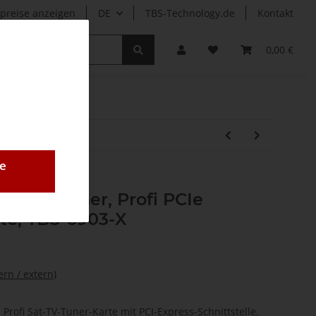
preise anzeigen
DE
TBS-Technology.de
Kontakt
r
0,00 €
e
oppel-Tuner, Profi PCIe
rte, TBS-6903-X
ern / extern)
e Profi Sat-TV-Tuner-Karte mit PCI-Express-Schnittstelle.