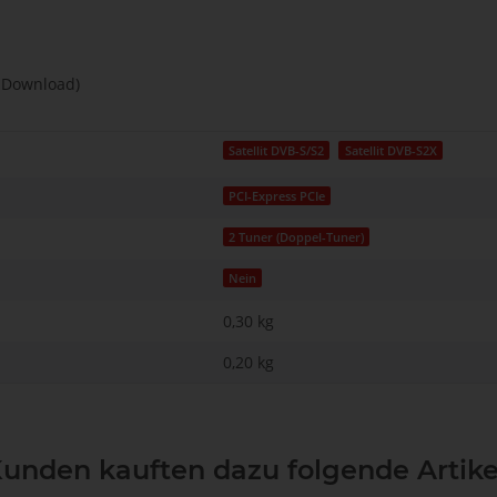
s Download)
Satellit DVB-S/S2
Satellit DVB-S2X
PCI-Express PCIe
2 Tuner (Doppel-Tuner)
Nein
0,30 kg
0,20
kg
unden kauften dazu folgende Artike