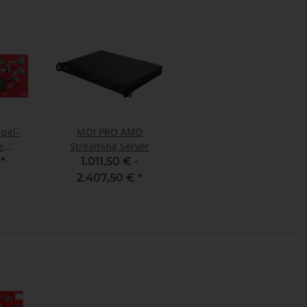
pel-
MOI PRO AMD
e
Streaming Server
 oder
€
*
1.011,50 € -
 (LP),
2.407,50 €
*
 V2