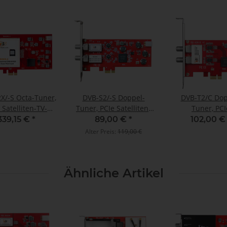
X/-S Octa-Tuner,
DVB-S2/-S Doppel-
DVB-T2/C Dop
 Satelliten-TV-
Tuner, PCIe Satelliten-
Tuner, PCI
, TBS-6909-X V2
TV-Karte (LP), TBS-6902
Terrestrische
339,15 €
*
89,00 €
*
102,00 
Kabel-TV-Karte
Alter Preis:
119,00 €
TBS-6281 SE
Ähnliche Artikel