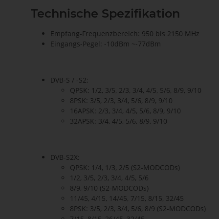
Technische Spezifikation
Empfang-Frequenzbereich: 950 bis 2150 MHz
Eingangs-Pegel: -10dBm ~-77dBm
DVB-S / -S2:
QPSK: 1/2, 3/5, 2/3, 3/4, 4/5, 5/6, 8/9, 9/10
8PSK: 3/5, 2/3, 3/4, 5/6, 8/9, 9/10
16APSK: 2/3, 3/4, 4/5, 5/6, 8/9, 9/10
32APSK: 3/4, 4/5, 5/6, 8/9, 9/10
DVB-S2X:
QPSK: 1/4, 1/3, 2/5 (S2-MODCODs)
1/2, 3/5, 2/3, 3/4, 4/5, 5/6
8/9, 9/10 (S2-MODCODs)
11/45, 4/15, 14/45, 7/15, 8/15, 32/45
8PSK: 3/5, 2/3, 3/4, 5/6, 8/9 (S2-MODCODs)
7/15, 8/15, 26/45, 32/45