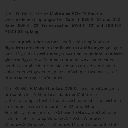
Die TBS-6522H, ist eine
Multituner PCIe TV-Karte
mit
verschiedenen Empfangsarten:
Satellit (DVB-S, -S2 und -S2X),
Kabel (DVB-C, -C2), terrestrischen- (DVB-T, -T2) und ISDB-T/C,
ATSC1.0 Empfang
.
Diese
Doppel-Tuner
TV-Karte ist für den Empfang von
digitalem Fernsehen
in
sämtlichen HD Auflösungen
geeignet.
Sie verfügt über
zwei Tuner (2x SAT und 2x andere Standards
gleichzeitig)
zum Aufnehmen und/oder Anschauen eines
Senders zur gleichen Zeit. Sie können Fernsehsendungen
sofort oder zeitgesteuert, ganz einfach per Tastenklick, auf
Ihrem Datenträger aufnehmen.
Die TBS-6522H
Multi-Standard DVB
Karte ist ideal geeignet,
um sämtliche TV-Standards dank der Multituner-
Unterstützung, in bester Qualität, schauen oder aufzeichnen
zu können. Treiber für sämtliche 32- und 64-bit
Betriebssysteme (nur für x86 basierte Hardware) befinden
sich im Lieferumfang: Windows XP, Vista, Windows 7,
Windows 8, Windows 10, Windows 11 und Linux. Unterstützt