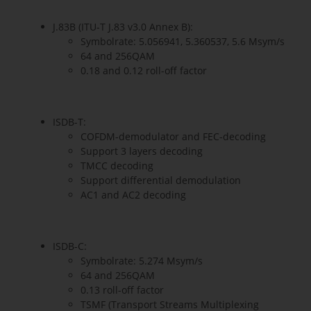
J.83B (ITU-T J.83 v3.0 Annex B):
Symbolrate: 5.056941, 5.360537, 5.6 Msym/s
64 and 256QAM
0.18 and 0.12 roll-off factor
ISDB-T:
COFDM-demodulator and FEC-decoding
Support 3 layers decoding
TMCC decoding
Support differential demodulation
AC1 and AC2 decoding
ISDB-C:
Symbolrate: 5.274 Msym/s
64 and 256QAM
0.13 roll-off factor
TSMF (Transport Streams Multiplexing