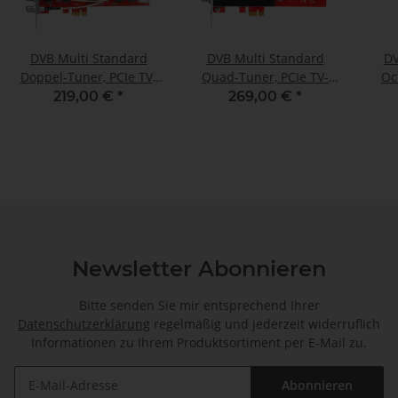
DVB Multi Standard
DVB Multi Standard
DV
Doppel-Tuner, PCIe TV-
Quad-Tuner, PCIe TV-
Oc
Karte mit CI, TBS-6590
Karte, TBS-6504
219,00 €
*
269,00 €
*
Newsletter Abonnieren
Bitte senden Sie mir entsprechend Ihrer
Datenschutzerklärung
regelmäßig und jederzeit widerruflich
Informationen zu Ihrem Produktsortiment per E-Mail zu.
Abonnieren