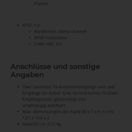
Frame)
ATSC 1.0:
Bandbreite: 6MHz channel
8VSB modulation
Code rate: 2/3
Anschlüsse und sonstige
Angaben
Zwei Satelliten TV-Antenneneingänge und zwei
Eingänge für Kabel- bzw. terrestrisches TV (Zwei
Empfangsarten gleichzeitig und
unabhängig wählbar)
Max. Abmessungen der Karte (B x T x H in cm):
12,1 x 10,8 x 2
Gewicht: ca. 0,12 kg