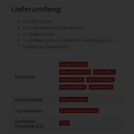
Lieferumfang
1 x TBS-6522H
2 x F-Adapter auf Koax-Buchse
1 x Power-Kabel
1 x Software, Kurz-Installationsanleitung und
Treiber (als Download)
Satellit DVB-S/S2
Antenne DVB-T/T2
Kabel DVB-C
Tunertyp:
Antenne ATSC
Satellit DVB-S2X
Antenne ISDB-T
Kabel DVB-C2
Schnittstelle:
PCI-Express PCIe
Tuneranzahl:
2 Tuner (Doppel-Tuner)
Common-
Nein
Interface (CI):