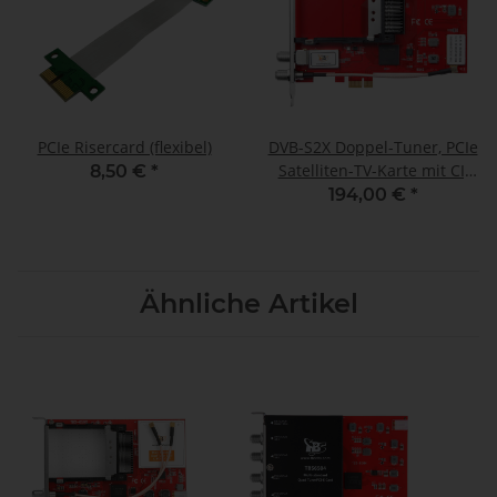
PCIe Risercard (flexibel)
DVB-S2X Doppel-Tuner, PCIe
Satelliten-TV-Karte mit CI,
8,50 €
*
TBS-6910 SE
194,00 €
*
Ähnliche Artikel