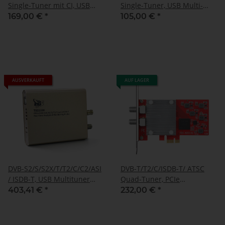
Single-Tuner mit CI, USB
Single-Tuner, USB Multi-
Multituner Empfangsbox,
standard-tuner
169,00 €
*
105,00 €
*
TBS-5580
Empfangsbox, TBS-5530
AUSVERKAUFT
AUF LAGER
DVB-S2/S/S2X/T/T2/C/C2/ASI
DVB-T/T2/C/ISDB-T/ ATSC
/ ISDB-T, USB Multituner
Quad-Tuner, PCIe
Box, TBS-5590
Terrestrische- oder Kabel-
403,41 €
*
232,00 €
*
TV-Karte, TBS-6205 SE