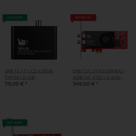
AUF LAGER
BESTSELLER
DVB-T2 /-T /-C2/-C/ISDB-
DVB-T2/C2/T/C(J.83A/B/C),
T/ATSC1.0 USB
ISDB-T/C, ATSC1.0 Octa-
Terrestrische- und Kabel-
Tuner, PCIe Terrestrische-
79,00 €
*
349,00 €
*
TV-Box, TBS-5230
oder Kabel-TV-Karte, TBS-
6209 SE
AUF LAGER