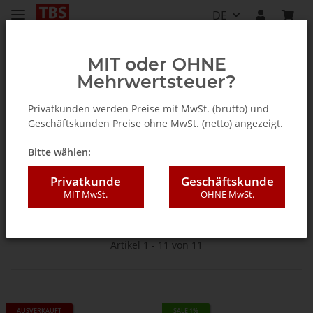
DE
MIT oder OHNE
Mehrwertsteuer?
Startseite
Privatkunden werden Preise mit MwSt. (brutto) und
Geschäftskunden Preise ohne MwSt. (netto) angezeigt.
Antenne ISDB-T
Bitte wählen:
Privatkunde
Geschäftskunde
Für terrestrischen Empfang mit ISDB-T
MIT MwSt.
OHNE MwSt.
Artikel 1 - 11 von 11
AUSVERKAUFT
SALE 1%