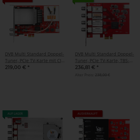
DVB Multi Standard Doppel-
DVB Multi Standard Doppel-
Tuner, PCIe TV-Karte mit CI,
Tuner, PCIe TV-Karte, TBS-
TBS-6590
6522H
219,00 €
*
236,81 €
*
Alter Preis:
238,00 €
AUF LAGER
AUSVERKAUFT