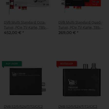
DVB Multi Standard Octa-
DVB Multi Standard Quad-
Tuner, PCIe TV-Karte, TBS-
Tuner, PCIe TV-Karte, TBS-
6508
6504
452,00 €
*
269,00 €
*
AUF LAGER
BESTSELLER
DVB-S2/S/S2X/T/T2/C/C2
DVB-S2/S/S2X/T/T2/C/C2