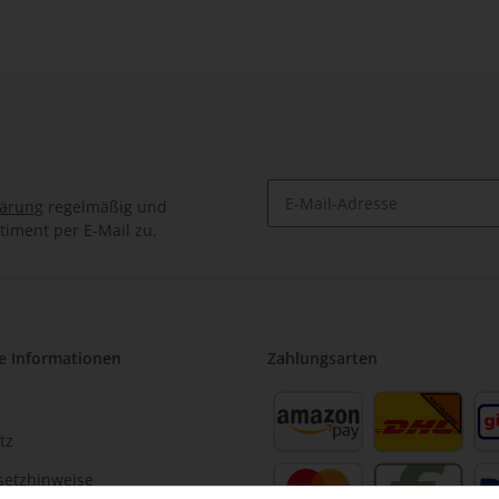
lärung
regelmäßig und
timent per E-Mail zu.
e Informationen
Zahlungsarten
tz
setzhinweise