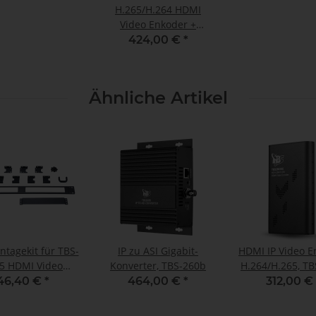
H.265/H.264 HDMI
Video Enkoder +
Dekoder PoE,
424,00 €
*
unterstützt auch
NDI®|HX
Ähnliche Artikel
ntagekit für TBS-
IP zu ASI Gigabit-
HDMI IP Video E
5 HDMI Video
Konverter, TBS-260b
H.264/H.265, T
Encoder
SE (mit NDI®
46,40 €
*
464,00 €
*
312,00 €