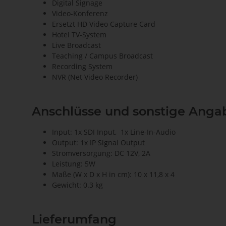
Digital Signage
Video-Konferenz
Ersetzt HD Video Capture Card
Hotel TV-System
Live Broadcast
Teaching / Campus Broadcast
Recording System
NVR (Net Video Recorder)
Anschlüsse und sonstige Anga
Input: 1x SDI Input, 1x Line-In-Audio
Output: 1x IP Signal Output
Stromversorgung: DC 12V, 2A
Leistung: 5W
Maße (W x D x H in cm): 10 x 11,8 x 4
Gewicht: 0.3 kg
Lieferumfang