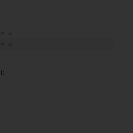
0,41 kg
0,41
kg
l: