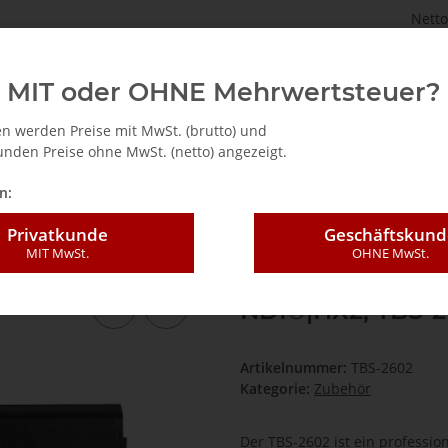
Netto
astenbrett.de
TV Tuner für PC (intern / extern)
Zubehö
MIT oder OHNE Mehrwertsteuer?
n werden Preise mit MwSt. (brutto) und
nden Preise ohne MwSt. (netto) angezeigt.
t NDI®|HX2, TBS-2602
n:
Privatkunde
Geschäftskund
MIT MwSt.
OHNE MwSt.
H.265/H.264 HD-
NDI®|HX2, TBS-
Artikelnummer:
TBS-2602
Kategorie:
Zubehör
Der TBS-2602 ist ein professi