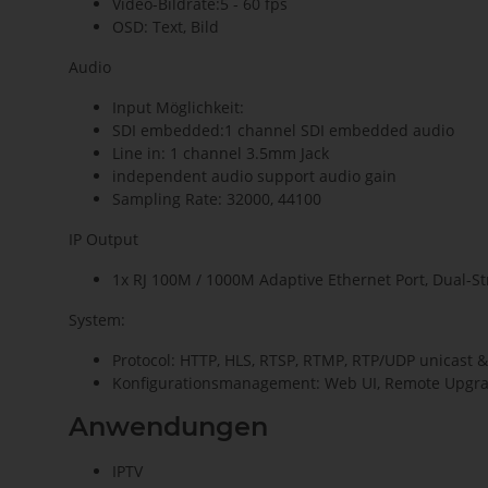
Video-Bildrate:5 - 60 fps
OSD: Text, Bild
Audio
Input Möglichkeit:
SDI embedded:1 channel SDI embedded audio
Line in: 1 channel 3.5mm Jack
independent audio support audio gain
Sampling Rate: 32000, 44100
IP Output
1x RJ 100M / 1000M Adaptive Ethernet Port, Dual-S
System:
Protocol: HTTP, HLS, RTSP, RTMP, RTP/UDP unicast & 
Konfigurationsmanagement: Web UI, Remote Upgra
Anwendungen
IPTV