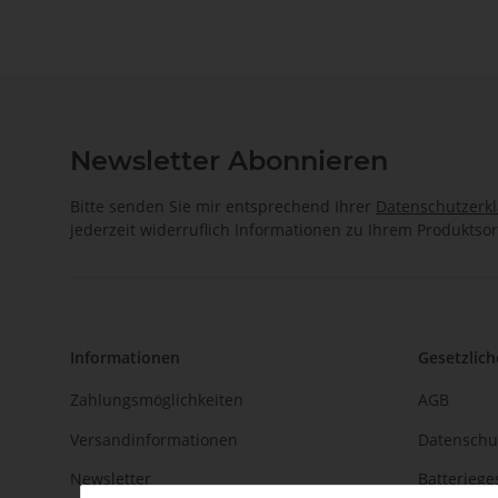
Newsletter Abonnieren
Bitte senden Sie mir entsprechend Ihrer
Datenschutzerk
jederzeit widerruflich Informationen zu Ihrem Produktsor
Informationen
Gesetzlich
Zahlungsmöglichkeiten
AGB
Versandinformationen
Datenschu
Newsletter
Batteriege