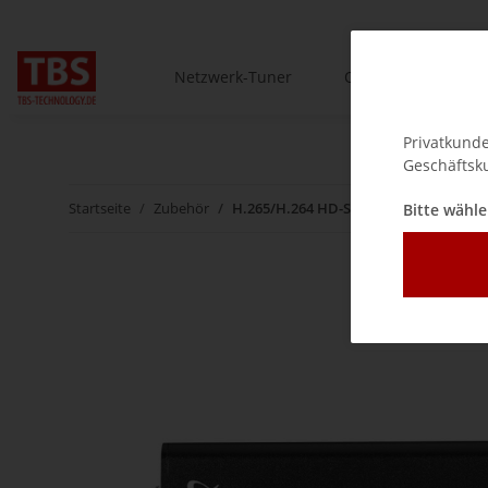
Netzwerk-Tuner
One-Box.tv
t
Privatkunde
Geschäftsku
Startseite
Zubehör
H.265/H.264 HD-SDI Video Encoder mi
Bitte wähle