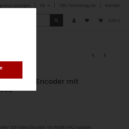
preise anzeigen
DE
TBS-Technology.de
Kontakt
r
0,00 €
e
SDI Video Encoder mit
2602
oneller SDI Video Encoder mit NDI®|HX2 Support.