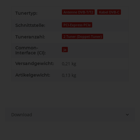
Antenne DVB-T/T2
Kabel DVB-C
Tunertyp:
Schnittstelle:
PCI-Express PCIe
Tuneranzahl:
2 Tuner (Doppel-Tuner)
Common-
Ja
Interface (CI):
Versandgewicht:
0,21 kg
Artikelgewicht:
0,13
kg
Download