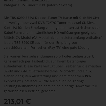
Artikelnummer:
TBS-6290 SE
Kategorie:
TV Tuner für PC (intern / extern)
Die
TBS-6290 SE
ist
Doppel-Tuner TV Karte mit CI (KEIN CI+)
,
sie verfügt über
zwei DVB-T2/T/C Tuner mit zwei CI
. Diese
Karte ist für den Empfang von digitalem
terrestrischen oder
Kabel Fernsehen
in sämtlichen
HD Auflösungen
geeignet.
Mittels CA-Modul (CA-Modul nicht im Lieferumfang enthalten)
ist die TBS-6290 SE auch für den Empfang von
verschlüsseltem Fernsehen (
Pay-TV
) eine gute Lösung.
Sie können Fernsehsendungen sofort oder zeitgesteuert,
ganz einfach per Tastenklick, auf Ihrem Datenträger
aufnehmen. Diese Karte verfügt über Treiber für die meisten
32-Bit und 64-Bit Betriebssysteme (Microsoft und Linux).
Neben der guten Ausstattung und dem modernen
PCI-
Express
(x1) Interface wurde auch auf eine geringe
Leistungsaufnahme und damit eine niedrige Abwärme, für
geräuschlosen Betrieb, geachtet.
213,01 €