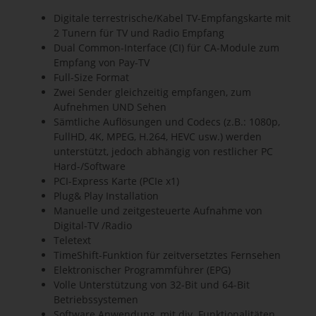
Digitale terrestrische/Kabel TV-Empfangskarte mit
2 Tunern für TV und Radio Empfang
Dual Common-Interface (CI) für CA-Module zum
Empfang von Pay-TV
Full-Size Format
Zwei Sender gleichzeitig empfangen, zum
Aufnehmen UND Sehen
Sämtliche Auflösungen und Codecs (z.B.: 1080p,
FullHD, 4K, MPEG, H.264, HEVC usw.) werden
unterstützt, jedoch abhängig von restlicher PC
Hard-/Software
PCI-Express Karte (PCIe x1)
Plug& Play Installation
Manuelle und zeitgesteuerte Aufnahme von
Digital-TV /Radio
Teletext
TimeShift-Funktion für zeitversetztes Fernsehen
Elektronischer Programmführer (EPG)
Volle Unterstützung von 32-Bit und 64-Bit
Betriebssystemen
Software Anwendung, mit div. Funktionalitäten,