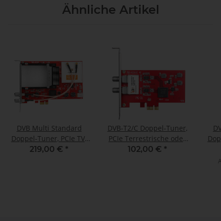
Ähnliche Artikel
DVB Multi Standard
DVB-T2/C Doppel-Tuner,
DV
Doppel-Tuner, PCIe TV-
PCIe Terrestrische oder
Dop
Karte mit CI, TBS-6590
Kabel-TV-Karte (LP), TBS-
K
219,00 €
*
102,00 €
*
6281 SE V2
A